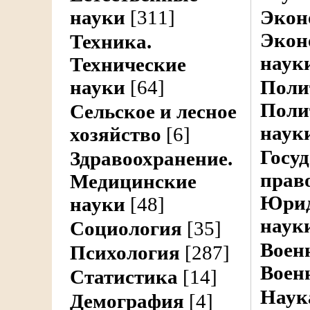
науки
[311]
Экон
Экон
Техника.
наук
Технические
науки
[64]
Поли
Поли
Сельское и лесное
наук
хозяйство
[6]
Госуд
Здравоохранение.
право
Медицинские
Юрид
науки
[48]
наук
Социология
[35]
Воен
Психология
[287]
Воен
Статистика
[14]
Наук
Демография
[4]